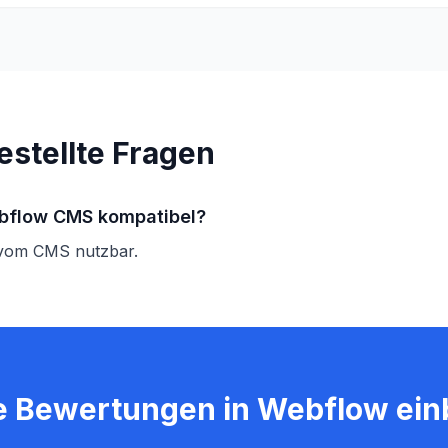
estellte Fragen
ebflow CMS kompatibel?
 vom CMS nutzbar.
e Bewertungen in Webflow ein